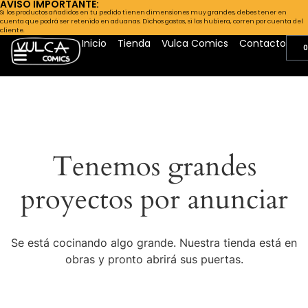
AVISO IMPORTANTE:
Si los productos añadidos en tu pedido tienen dimensiones muy grandes, debes tener en
cuenta que podrá ser retenido en aduanas. Dichos gastos, si los hubiera, corren por cuenta del
cliente.
Inicio
Tienda
Vulca Comics
Contacto
0
Tenemos grandes
proyectos por anunciar
Se está cocinando algo grande. Nuestra tienda está en
obras y pronto abrirá sus puertas.