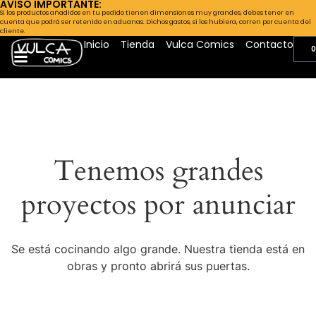
AVISO IMPORTANTE:
Si los productos añadidos en tu pedido tienen dimensiones muy grandes, debes tener en
cuenta que podrá ser retenido en aduanas. Dichos gastos, si los hubiera, corren por cuenta del
cliente.
Inicio
Tienda
Vulca Comics
Contacto
0
Tenemos grandes
proyectos por anunciar
Se está cocinando algo grande. Nuestra tienda está en
obras y pronto abrirá sus puertas.