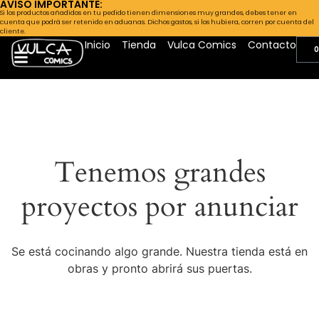
AVISO IMPORTANTE:
Si los productos añadidos en tu pedido tienen dimensiones muy grandes, debes tener en
cuenta que podrá ser retenido en aduanas. Dichos gastos, si los hubiera, corren por cuenta del
cliente.
Inicio
Tienda
Vulca Comics
Contacto
0
Tenemos grandes
proyectos por anunciar
Se está cocinando algo grande. Nuestra tienda está en
obras y pronto abrirá sus puertas.