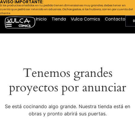
AVISO IMPORTANTE:
Si los productos añadidos en tu pedido tienen dimensiones muy grandes, debes tener en
cuenta que podrá ser retenido en aduanas. Dichos gastos, si los hubiera, corren por cuenta del
cliente.
Inicio
Tienda
Vulca Comics
Contacto
0
Tenemos grandes
proyectos por anunciar
Se está cocinando algo grande. Nuestra tienda está en
obras y pronto abrirá sus puertas.