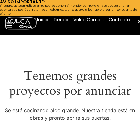
AVISO IMPORTANTE:
Si los productos añadidos en tu pedido tienen dimensiones muy grandes, debes tener en
cuenta que podrá ser retenido en aduanas. Dichos gastos, si los hubiera, corren por cuenta del
cliente.
Inicio
Tienda
Vulca Comics
Contacto
0
Tenemos grandes
proyectos por anunciar
Se está cocinando algo grande. Nuestra tienda está en
obras y pronto abrirá sus puertas.