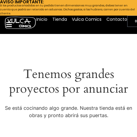
AVISO IMPORTANTE:
Si los productos añadidos en tu pedido tienen dimensiones muy grandes, debes tener en
cuenta que podrá ser retenido en aduanas. Dichos gastos, si los hubiera, corren por cuenta del
cliente.
Inicio
Tienda
Vulca Comics
Contacto
0
Tenemos grandes
proyectos por anunciar
Se está cocinando algo grande. Nuestra tienda está en
obras y pronto abrirá sus puertas.