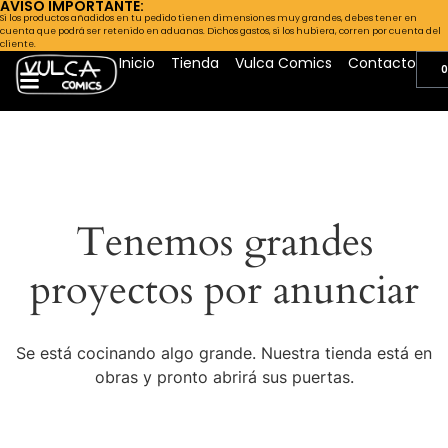
AVISO IMPORTANTE:
Si los productos añadidos en tu pedido tienen dimensiones muy grandes, debes tener en
cuenta que podrá ser retenido en aduanas. Dichos gastos, si los hubiera, corren por cuenta del
cliente.
Inicio
Tienda
Vulca Comics
Contacto
0
Tenemos grandes
proyectos por anunciar
Se está cocinando algo grande. Nuestra tienda está en
obras y pronto abrirá sus puertas.