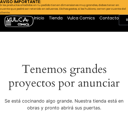
AVISO IMPORTANTE:
Si los productos añadidos en tu pedido tienen dimensiones muy grandes, debes tener en
cuenta que podrá ser retenido en aduanas. Dichos gastos, si los hubiera, corren por cuenta del
cliente.
Inicio
Tienda
Vulca Comics
Contacto
0
Tenemos grandes
proyectos por anunciar
Se está cocinando algo grande. Nuestra tienda está en
obras y pronto abrirá sus puertas.