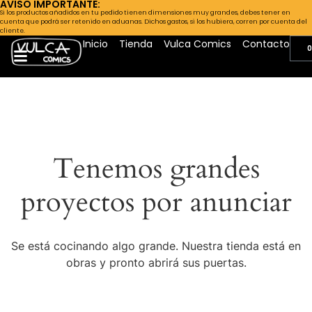
AVISO IMPORTANTE:
Si los productos añadidos en tu pedido tienen dimensiones muy grandes, debes tener en
cuenta que podrá ser retenido en aduanas. Dichos gastos, si los hubiera, corren por cuenta del
cliente.
Inicio
Tienda
Vulca Comics
Contacto
0
Tenemos grandes
proyectos por anunciar
Se está cocinando algo grande. Nuestra tienda está en
obras y pronto abrirá sus puertas.