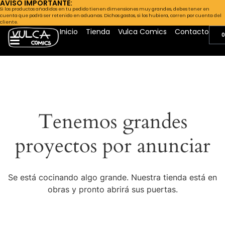
AVISO IMPORTANTE:
Si los productos añadidos en tu pedido tienen dimensiones muy grandes, debes tener en
cuenta que podrá ser retenido en aduanas. Dichos gastos, si los hubiera, corren por cuenta del
cliente.
Inicio
Tienda
Vulca Comics
Contacto
0
Tenemos grandes
proyectos por anunciar
Se está cocinando algo grande. Nuestra tienda está en
obras y pronto abrirá sus puertas.