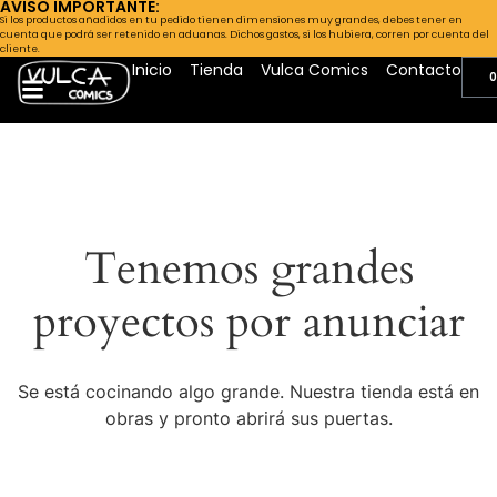
AVISO IMPORTANTE:
Si los productos añadidos en tu pedido tienen dimensiones muy grandes, debes tener en
cuenta que podrá ser retenido en aduanas. Dichos gastos, si los hubiera, corren por cuenta del
cliente.
Inicio
Tienda
Vulca Comics
Contacto
0
Tenemos grandes
proyectos por anunciar
Se está cocinando algo grande. Nuestra tienda está en
obras y pronto abrirá sus puertas.