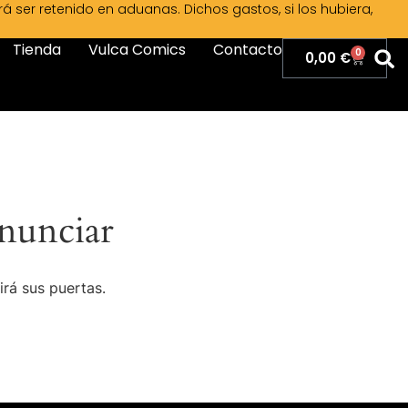
ser retenido en aduanas. Dichos gastos, si los hubiera,
Tienda
Vulca Comics
Contacto
0
0,00
€
nunciar
irá sus puertas.