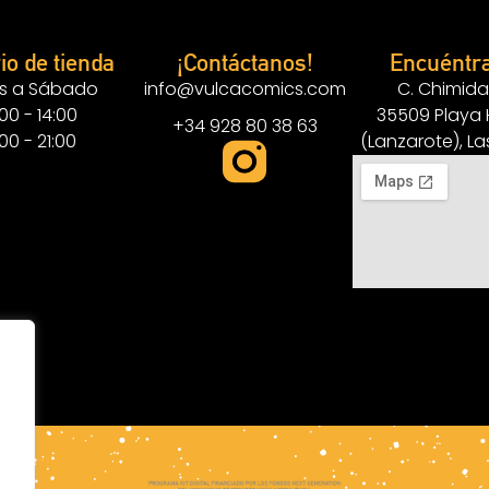
io de tienda
¡Contáctanos!
Encuéntr
s a Sábado
info@vulcacomics.com
C. Chimida
:00 - 14:00
35509 Playa
+34 928 80 38 63
:00 - 21:00
(Lanzarote), L