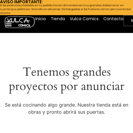
AVISO IMPORTANTE:
Si los productos añadidos en tu pedido tienen dimensiones muy grandes, debes tener en
cuenta que podrá ser retenido en aduanas. Dichos gastos, si los hubiera, corren por cuenta del
cliente.
Inicio
Tienda
Vulca Comics
Contacto
0
Tenemos grandes
proyectos por anunciar
Se está cocinando algo grande. Nuestra tienda está en
obras y pronto abrirá sus puertas.