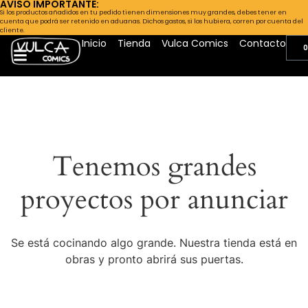
AVISO IMPORTANTE:
Si los productos añadidos en tu pedido tienen dimensiones muy grandes, debes tener en
cuenta que podrá ser retenido en aduanas. Dichos gastos, si los hubiera, corren por cuenta del
cliente.
Inicio
Tienda
Vulca Comics
Contacto
0
Tenemos grandes
proyectos por anunciar
Se está cocinando algo grande. Nuestra tienda está en
obras y pronto abrirá sus puertas.