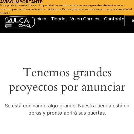
AVISO IMPORTANTE:
Si los productos añadidos en tu pedido tienen dimensiones muy grandes, debes tener en
cuenta que podrá ser retenido en aduanas. Dichos gastos, si los hubiera, corren por cuenta del
cliente.
Inicio
Tienda
Vulca Comics
Contacto
0
Tenemos grandes
proyectos por anunciar
Se está cocinando algo grande. Nuestra tienda está en
obras y pronto abrirá sus puertas.