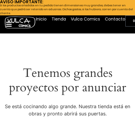
AVISO IMPORTANTE:
Si los productos añadidos en tu pedido tienen dimensiones muy grandes, debes tener en
cuenta que podrá ser retenido en aduanas. Dichos gastos, si los hubiera, corren por cuenta del
cliente.
Inicio
Tienda
Vulca Comics
Contacto
0
Tenemos grandes
proyectos por anunciar
Se está cocinando algo grande. Nuestra tienda está en
obras y pronto abrirá sus puertas.