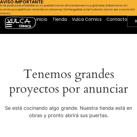
AVISO IMPORTANTE:
Si los productos añadidos en tu pedido tienen dimensiones muy grandes, debes tener en
cuenta que podrá ser retenido en aduanas. Dichos gastos, si los hubiera, corren por cuenta del
cliente.
Inicio
Tienda
Vulca Comics
Contacto
0
Tenemos grandes
proyectos por anunciar
Se está cocinando algo grande. Nuestra tienda está en
obras y pronto abrirá sus puertas.