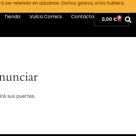
ser retenido en aduanas. Dichos gastos, si los hubiera,
Tienda
Vulca Comics
Contacto
0
0,00
€
nunciar
irá sus puertas.