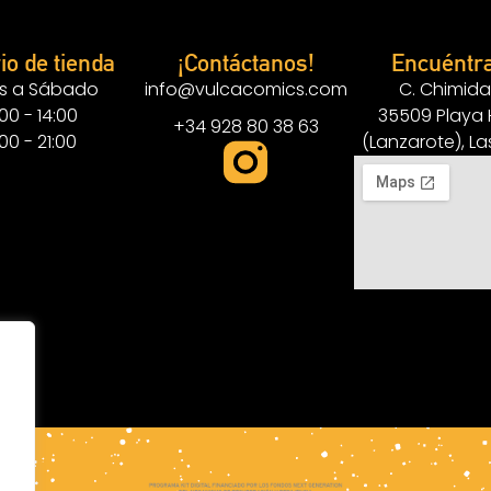
io de tienda
¡Contáctanos!
Encuéntr
s a Sábado
info@vulcacomics.com
C. Chimida
:00 - 14:00
35509 Playa
+34 928 80 38 63
:00 - 21:00
(Lanzarote), L