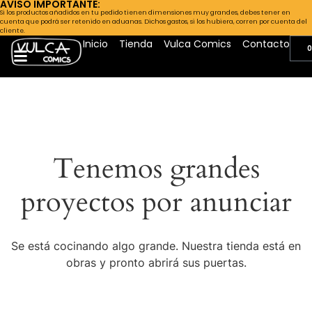
AVISO IMPORTANTE:
Si los productos añadidos en tu pedido tienen dimensiones muy grandes, debes tener en
cuenta que podrá ser retenido en aduanas. Dichos gastos, si los hubiera, corren por cuenta del
cliente.
Inicio
Tienda
Vulca Comics
Contacto
0
Tenemos grandes
proyectos por anunciar
Se está cocinando algo grande. Nuestra tienda está en
obras y pronto abrirá sus puertas.