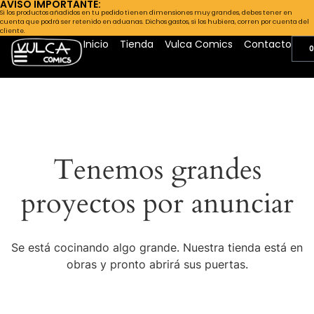
AVISO IMPORTANTE:
Si los productos añadidos en tu pedido tienen dimensiones muy grandes, debes tener en
cuenta que podrá ser retenido en aduanas. Dichos gastos, si los hubiera, corren por cuenta del
cliente.
Inicio
Tienda
Vulca Comics
Contacto
0
Tenemos grandes
proyectos por anunciar
Se está cocinando algo grande. Nuestra tienda está en
obras y pronto abrirá sus puertas.