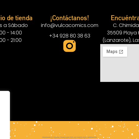
io de tienda
¡Contáctanos!
Encuéntr
s a Sábado
info@vulcacomics.com
C. Chimida
:00 - 14:00
35509 Playa
+34 928 80 38 63
:00 - 21:00
(Lanzarote), L