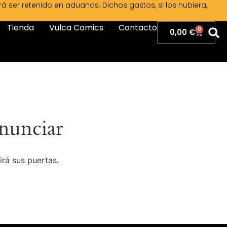
ser retenido en aduanas. Dichos gastos, si los hubiera,
Tienda
Vulca Comics
Contacto
0
0,00
€
nunciar
irá sus puertas.