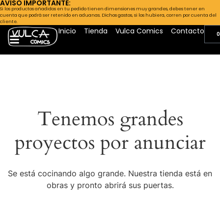
AVISO IMPORTANTE:
Si los productos añadidos en tu pedido tienen dimensiones muy grandes, debes tener en
cuenta que podrá ser retenido en aduanas. Dichos gastos, si los hubiera, corren por cuenta del
cliente.
Inicio
Tienda
Vulca Comics
Contacto
0
Tenemos grandes
proyectos por anunciar
Se está cocinando algo grande. Nuestra tienda está en
obras y pronto abrirá sus puertas.