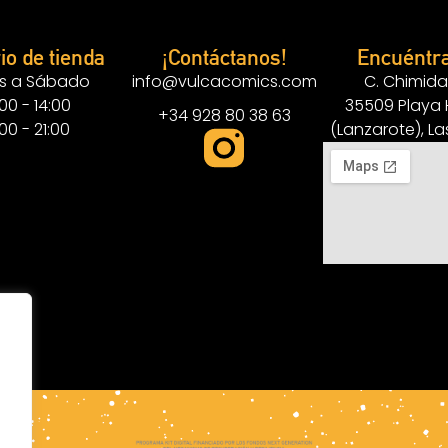
io de tienda
¡Contáctanos!
Encuéntr
s a Sábado
info@vulcacomics.com
C. Chimida
:00 - 14:00
35509 Playa
+34 928 80 38 63
:00 - 21:00
(Lanzarote), L