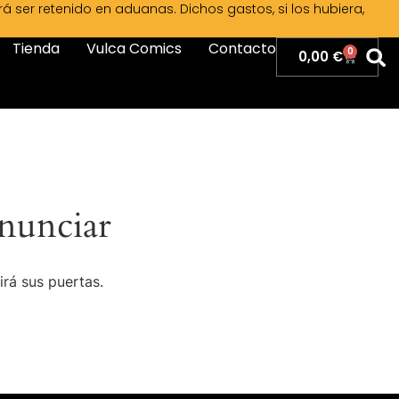
ser retenido en aduanas. Dichos gastos, si los hubiera,
Tienda
Vulca Comics
Contacto
0
0,00
€
nunciar
irá sus puertas.