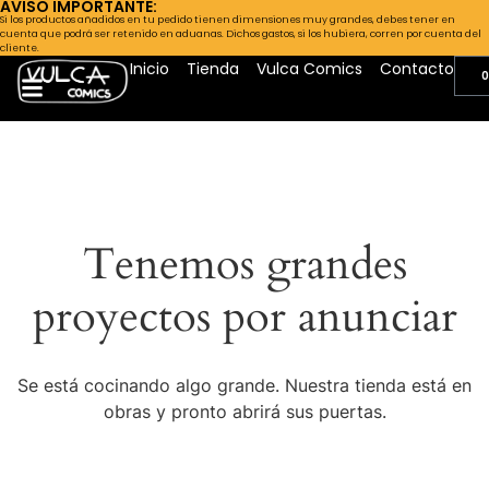
AVISO IMPORTANTE:
Si los productos añadidos en tu pedido tienen dimensiones muy grandes, debes tener en
cuenta que podrá ser retenido en aduanas. Dichos gastos, si los hubiera, corren por cuenta del
cliente.
Inicio
Tienda
Vulca Comics
Contacto
0
Tenemos grandes
proyectos por anunciar
Se está cocinando algo grande. Nuestra tienda está en
obras y pronto abrirá sus puertas.