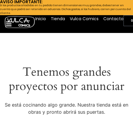
AVISO IMPORTANTE:
Si los productos añadidos en tu pedido tienen dimensiones muy grandes, debes tener en
cuenta que podrá ser retenido en aduanas. Dichos gastos, si los hubiera, corren por cuenta del
cliente.
Inicio
Tienda
Vulca Comics
Contacto
0
Tenemos grandes
proyectos por anunciar
Se está cocinando algo grande. Nuestra tienda está en
obras y pronto abrirá sus puertas.