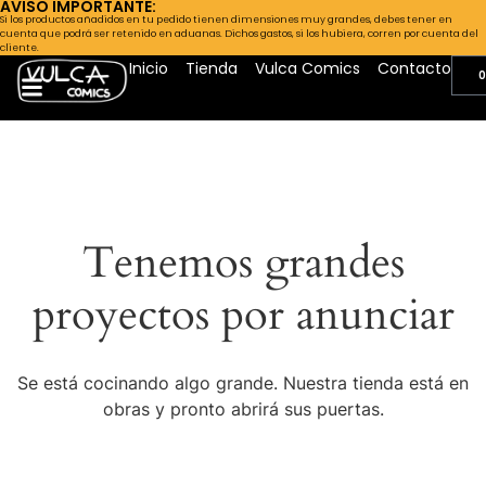
AVISO IMPORTANTE:
Si los productos añadidos en tu pedido tienen dimensiones muy grandes, debes tener en
cuenta que podrá ser retenido en aduanas. Dichos gastos, si los hubiera, corren por cuenta del
cliente.
Inicio
Tienda
Vulca Comics
Contacto
0
Tenemos grandes
proyectos por anunciar
Se está cocinando algo grande. Nuestra tienda está en
obras y pronto abrirá sus puertas.