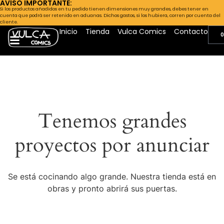
AVISO IMPORTANTE:
Si los productos añadidos en tu pedido tienen dimensiones muy grandes, debes tener en
cuenta que podrá ser retenido en aduanas. Dichos gastos, si los hubiera, corren por cuenta del
cliente.
Inicio
Tienda
Vulca Comics
Contacto
0
Tenemos grandes
proyectos por anunciar
Se está cocinando algo grande. Nuestra tienda está en
obras y pronto abrirá sus puertas.