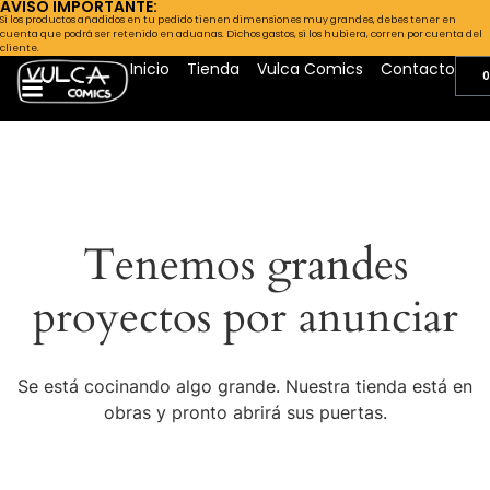
AVISO IMPORTANTE:
Si los productos añadidos en tu pedido tienen dimensiones muy grandes, debes tener en
cuenta que podrá ser retenido en aduanas. Dichos gastos, si los hubiera, corren por cuenta del
cliente.
Inicio
Tienda
Vulca Comics
Contacto
0
Tenemos grandes
proyectos por anunciar
Se está cocinando algo grande. Nuestra tienda está en
obras y pronto abrirá sus puertas.