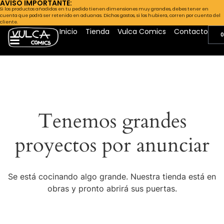
AVISO IMPORTANTE:
Si los productos añadidos en tu pedido tienen dimensiones muy grandes, debes tener en
cuenta que podrá ser retenido en aduanas. Dichos gastos, si los hubiera, corren por cuenta del
cliente.
Inicio
Tienda
Vulca Comics
Contacto
0
Tenemos grandes
proyectos por anunciar
Se está cocinando algo grande. Nuestra tienda está en
obras y pronto abrirá sus puertas.