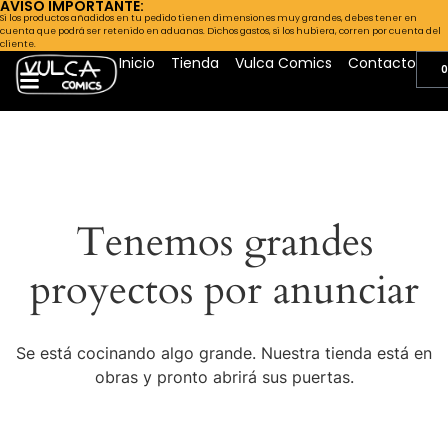
AVISO IMPORTANTE:
Si los productos añadidos en tu pedido tienen dimensiones muy grandes, debes tener en
cuenta que podrá ser retenido en aduanas. Dichos gastos, si los hubiera, corren por cuenta del
cliente.
Inicio
Tienda
Vulca Comics
Contacto
0
Tenemos grandes
proyectos por anunciar
Se está cocinando algo grande. Nuestra tienda está en
obras y pronto abrirá sus puertas.