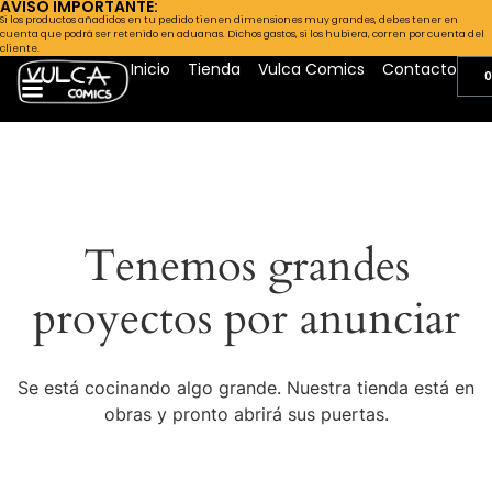
AVISO IMPORTANTE:
Si los productos añadidos en tu pedido tienen dimensiones muy grandes, debes tener en
cuenta que podrá ser retenido en aduanas. Dichos gastos, si los hubiera, corren por cuenta del
cliente.
Inicio
Tienda
Vulca Comics
Contacto
0
Tenemos grandes
proyectos por anunciar
Se está cocinando algo grande. Nuestra tienda está en
obras y pronto abrirá sus puertas.