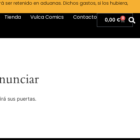
ser retenido en aduanas. Dichos gastos, si los hubiera,
Tienda
Vulca Comics
Contacto
0
0,00
€
nunciar
irá sus puertas.