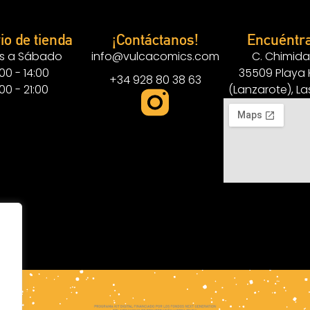
io de tienda
¡Contáctanos!
Encuéntr
s a Sábado
info@vulcacomics.com
C. Chimida
:00 - 14:00
35509 Playa
+34 928 80 38 63
:00 - 21:00
(Lanzarote), L