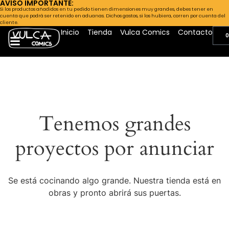
AVISO IMPORTANTE:
Si los productos añadidos en tu pedido tienen dimensiones muy grandes, debes tener en
cuenta que podrá ser retenido en aduanas. Dichos gastos, si los hubiera, corren por cuenta del
cliente.
Inicio
Tienda
Vulca Comics
Contacto
0
Tenemos grandes
proyectos por anunciar
Se está cocinando algo grande. Nuestra tienda está en
obras y pronto abrirá sus puertas.