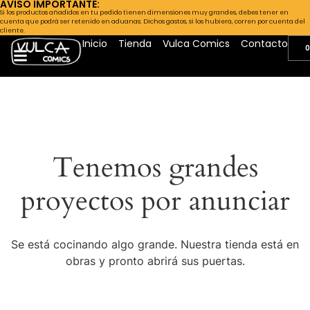
AVISO IMPORTANTE:
Si los productos añadidos en tu pedido tienen dimensiones muy grandes, debes tener en
cuenta que podrá ser retenido en aduanas. Dichos gastos, si los hubiera, corren por cuenta del
cliente.
Inicio
Tienda
Vulca Comics
Contacto
0
Tenemos grandes
proyectos por anunciar
Se está cocinando algo grande. Nuestra tienda está en
obras y pronto abrirá sus puertas.