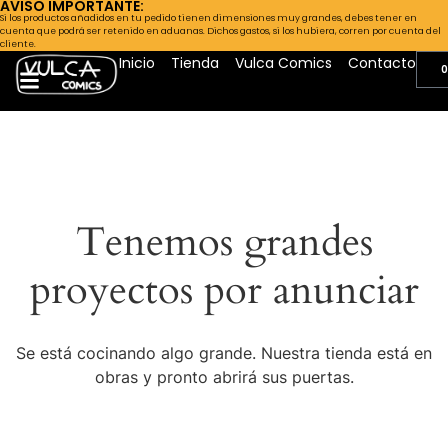
AVISO IMPORTANTE:
Si los productos añadidos en tu pedido tienen dimensiones muy grandes, debes tener en
cuenta que podrá ser retenido en aduanas. Dichos gastos, si los hubiera, corren por cuenta del
cliente.
Inicio
Tienda
Vulca Comics
Contacto
0
Tenemos grandes
proyectos por anunciar
Se está cocinando algo grande. Nuestra tienda está en
obras y pronto abrirá sus puertas.