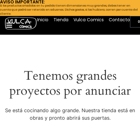
AVISO IMPORTANTE:
Si los productos añadidos en tu pedido tienen dimensiones muy grandes, debes tener en
cuenta que podrá ser retenido en aduanas. Dichos gastos, si los hubiera, corren por cuenta del
cliente.
Inicio
Tienda
Vulca Comics
Contacto
0
Tenemos grandes
proyectos por anunciar
Se está cocinando algo grande. Nuestra tienda está en
obras y pronto abrirá sus puertas.