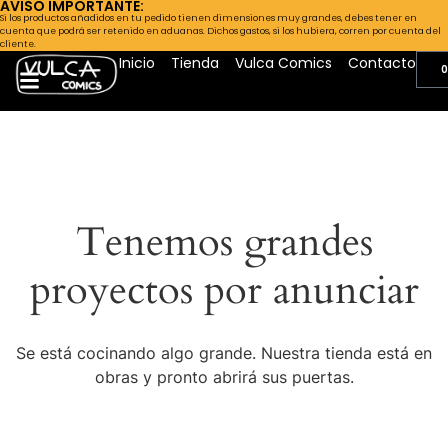
AVISO IMPORTANTE:
Si los productos añadidos en tu pedido tienen dimensiones muy grandes, debes tener en
cuenta que podrá ser retenido en aduanas. Dichos gastos, si los hubiera, corren por cuenta del
cliente.
Inicio
Tienda
Vulca Comics
Contacto
0
Tenemos grandes
proyectos por anunciar
Se está cocinando algo grande. Nuestra tienda está en
obras y pronto abrirá sus puertas.