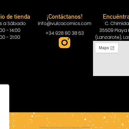
io de tienda
¡Contáctanos!
Encuéntr
s a Sábado
info@vulcacomics.com
C. Chimida
:00 - 14:00
35509 Playa
+34 928 80 38 63
:00 - 21:00
(Lanzarote), L