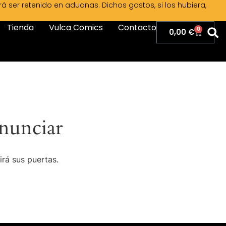
ser retenido en aduanas. Dichos gastos, si los hubiera,
Tienda
Vulca Comics
Contacto
0
0,00
€
nunciar
irá sus puertas.