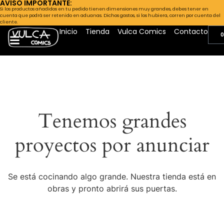
AVISO IMPORTANTE:
Si los productos añadidos en tu pedido tienen dimensiones muy grandes, debes tener en
cuenta que podrá ser retenido en aduanas. Dichos gastos, si los hubiera, corren por cuenta del
cliente.
Inicio
Tienda
Vulca Comics
Contacto
0
Tenemos grandes
proyectos por anunciar
Se está cocinando algo grande. Nuestra tienda está en
obras y pronto abrirá sus puertas.