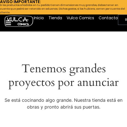
AVISO IMPORTANTE:
Si los productos añadidos en tu pedido tienen dimensiones muy grandes, debes tener en
cuenta que podrá ser retenido en aduanas. Dichos gastos, si los hubiera, corren por cuenta del
cliente.
Inicio
Tienda
Vulca Comics
Contacto
0
Tenemos grandes
proyectos por anunciar
Se está cocinando algo grande. Nuestra tienda está en
obras y pronto abrirá sus puertas.