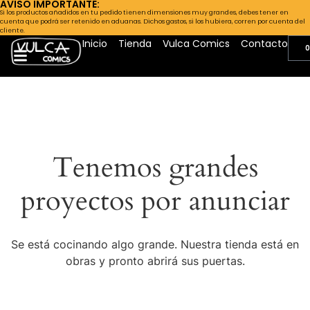
AVISO IMPORTANTE:
Si los productos añadidos en tu pedido tienen dimensiones muy grandes, debes tener en
cuenta que podrá ser retenido en aduanas. Dichos gastos, si los hubiera, corren por cuenta del
cliente.
Inicio
Tienda
Vulca Comics
Contacto
0
Tenemos grandes
proyectos por anunciar
Se está cocinando algo grande. Nuestra tienda está en
obras y pronto abrirá sus puertas.