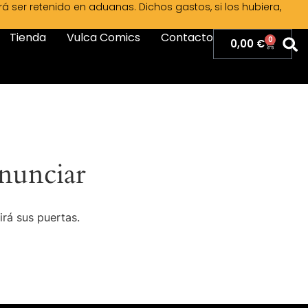
ser retenido en aduanas. Dichos gastos, si los hubiera,
Tienda
Vulca Comics
Contacto
0
0,00
€
nunciar
irá sus puertas.