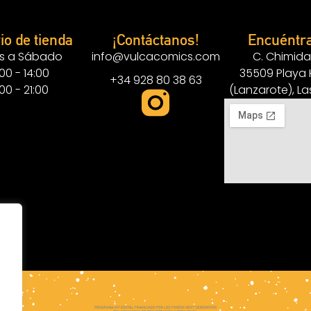
io de tienda
¡Contáctanos!
Encuéntr
s a Sábado
info@vulcacomics.com
C. Chimida
:00 - 14:00
35509 Playa
+34 928 80 38 63
:00 - 21:00
(Lanzarote), L